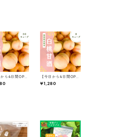
から4日間OPE
【今日から4日間OPE
節限定・白桃甘
N】季節限定・白桃甘
80
¥1,280
0キューブ）
酒（8キューブ）