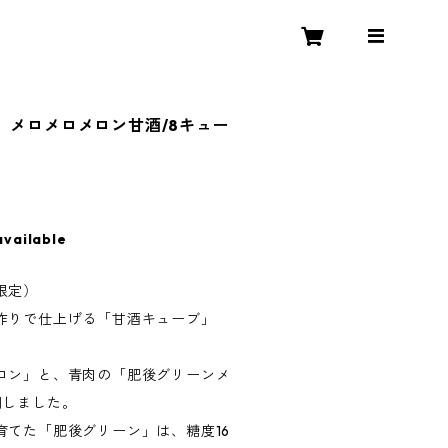
】メロメロメロン甘酒/8キュー
available
限定）
作りで仕上げる「甘酒キューブ」
ロン」と、青肉の「肥後グリーンメ
用しました。
育てた「肥後グリーン」は、糖度16