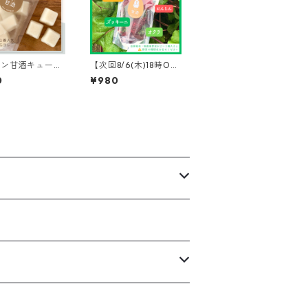
ーン甘酒キューブ
【次回8/6(木)18時OPE
ューブ入り】
N】★新発売「悪魔の
0
¥980
おやつ」甘酒グミ”ベ
ジタブル”【チップ
ス】