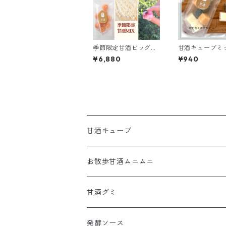
季節限定甘酒ビッグ
甘酒キューブミ
(中身は季節により変
(中身は季節に
¥6,880
¥940
化)【72キューブ入
化)【8キューブ
り】
甘酒キューブ
季節限定
お散歩甘酒ムニムニ
レギュラー
甘酒グミ
スティックグミ
発酵ソース