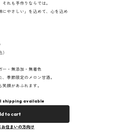
、それも手作りならでは。
体にやさしい」を込めて、心を込め
）
込）
ガー・無添加・無着色
た、季節限定のメロン甘酒。
も笑顔があふれます。
l shipping available
d to cart
にお住まいの方向け