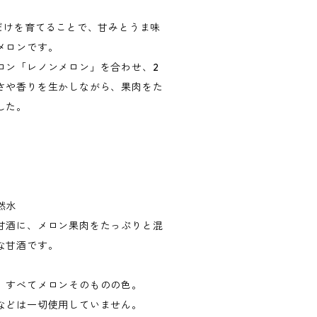
玉だけを育てることで、甘みとうま味
メロンです。
ロン「レノンメロン」を合わせ、2
さや香りを生かしながら、果肉をた
した。
然水
甘酒に、メロン果肉をたっぷりと混
な甘酒です。
、すべてメロンそのものの色。
などは一切使用していません。