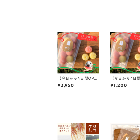
【今日から4日間OPE
【今日から4日間
N】すいか甘酒キュー
N】すいか甘酒
¥3,950
¥1,200
ブ｜自家栽培・無農薬
ブ｜自家栽培・
【30キューブ】
【8キューブ】