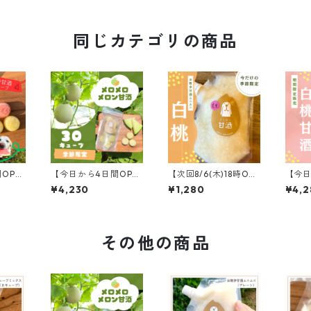
同じカテゴリの商品
OPE
【今日から4日間OPE
【次回8/6(木)18時OPE
【今日
キュー
N】メロメロメロン甘
N】お散歩甘酒ムニム
N】季
¥4,230
¥1,280
¥4,2
無農薬
酒/30キューブ
ニ〈白桃〉
酒（3
その他の商品