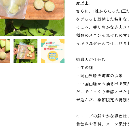
度以上。
さらに、1株からたった1
をぎゅっと凝縮した特別な
そこへ、香り豊かな赤肉メ
種類のメロンそれぞれの甘
っぷり混ぜ込んで仕上げま
姉職人が仕込む
・生の麹
・岡山県勝央町産のお米
・中国山脈から湧き出る天
だけでじっくり発酵させた
ぜ込んだ、季節限定の特別
キューブの鮮やかな緑色は
着色料や香料、メロン果汁