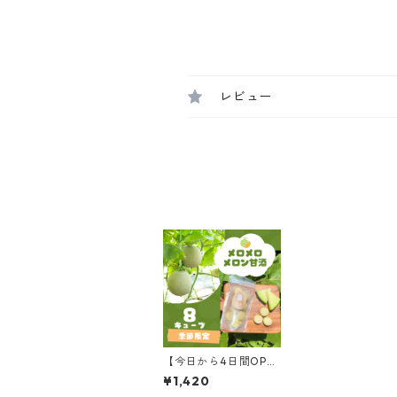
レビュー
【今日から4日間OPE
N】メロメロメロン甘
¥1,420
酒/8キューブ