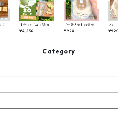
ックス
【今日から4日間OPE
【定番人気】お散歩甘
プレ
より変
N】メロメロメロン甘
酒ムニムニ｜プレーン
【8キ
¥4,230
¥920
¥92
入り】
酒/30キューブ
｜生糀甘酒100％
Category