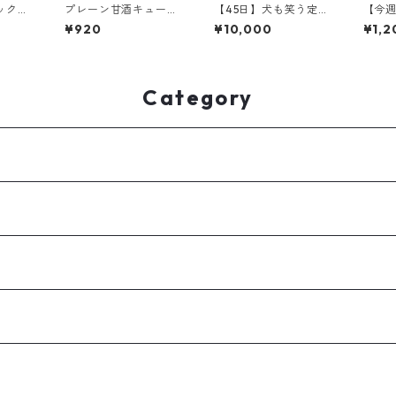
ックス
プレーン甘酒キューブ
【45日】犬も笑う定期
【今週
より変
【8キューブ入り】
便｜旬の甘酒ご褒美B
N】す
¥920
¥10,000
¥1,2
入り】
OX（大型犬・多頭飼
ブ｜
い向け）
【8キ
Category