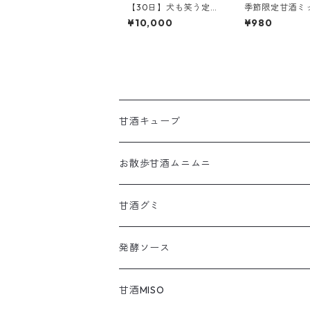
【30日】犬も笑う定
季節限定甘酒ミ
期便｜旬の甘酒ご褒美
(中身は季節に
¥10,000
¥980
BOX（大型犬・多頭飼
化)【8キューブ
い向け）
甘酒キューブ
季節限定
お散歩甘酒ムニムニ
レギュラー
甘酒グミ
スティックグミ
発酵ソース
チップスグミ
甘酒MISO