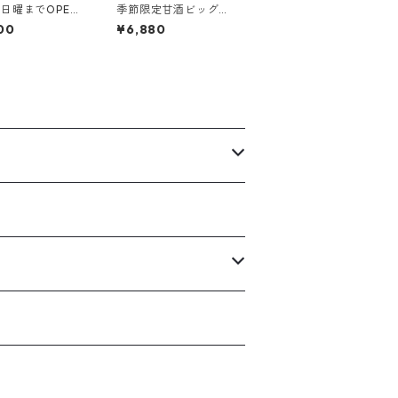
日曜までOPE
季節限定甘酒ビッグ
いか甘酒キュー
(中身は季節により変
00
¥6,880
自家栽培・無農薬
化)【72キューブ入
ューブ】
り】