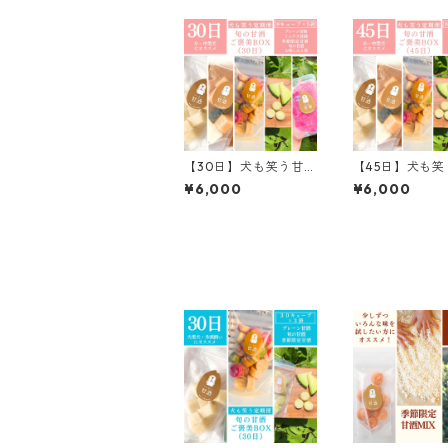
【30日】犬も笑う甘
【45日】犬も笑
酒 定期便｜旬の甘酒お
定期便｜旬の甘
¥6,000
¥6,000
楽しみBOX（小・中型
しみBOX（小・
犬向け）
向け）