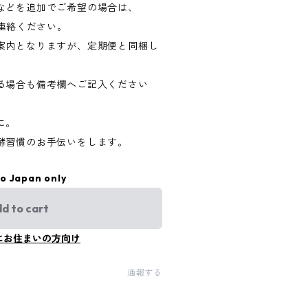
などを追加でご希望の場合は、
連絡ください。
案内となりますが、定期便と同梱し
る場合も備考欄へご記入ください
に。
酵習慣のお手伝いをします。
to Japan only
d to cart
にお住まいの方向け
通報する