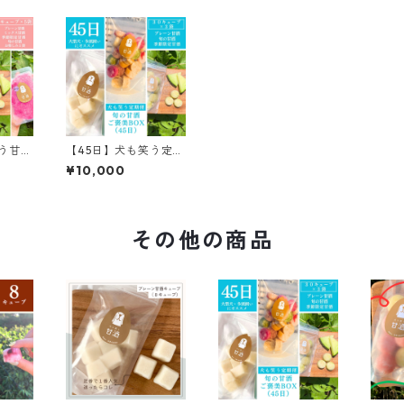
う甘酒
【45日】犬も笑う定期
酒お楽
便｜旬の甘酒ご褒美B
¥10,000
中型犬
OX（大型犬・多頭飼
い向け）
その他の商品