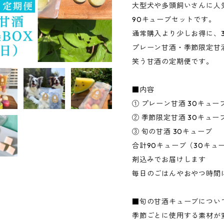
大型犬や多頭飼いさんに人
90キューブセットです。
通常購入より少しお得に、
プレーン甘酒・季節限定甘
笑う甘酒の定期便です。
■内容
① プレーン甘酒 30キュー
② 季節限定甘酒 30キュー
③ 旬の甘酒 30キューブ
合計90キューブ（30キュー
剤込みでお届けします
毎日のごはんやおやつ時間
■旬の甘酒キューブについ
季節ごとに使用する素材が