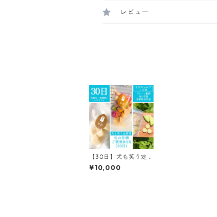
レビュー
【30日】犬も笑う定
期便｜旬の甘酒ご褒美
¥10,000
BOX（大型犬・多頭飼
い向け）