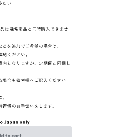
みたい
商品は通常商品と同時購入できませ
などを追加でご希望の場合は、
連絡ください。
案内となりますが、定期便と同梱し
る場合も備考欄へご記入ください
に。
酵習慣のお手伝いをします。
to Japan only
d to cart