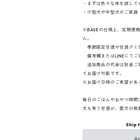
・まずは色々な味を試して
・小型犬や中型犬のご家庭
※BASEの仕様上、定期便
ん。
季節限定甘酒や甘酒グミ
備考欄またはLINEにてご
追加商品の代金は別途ご
てお届け可能です。
※お届け日時のご希望があ
毎日のごはんやおやつ時間
犬も笑う甘酒が、愛犬の発
Ship 
Ad