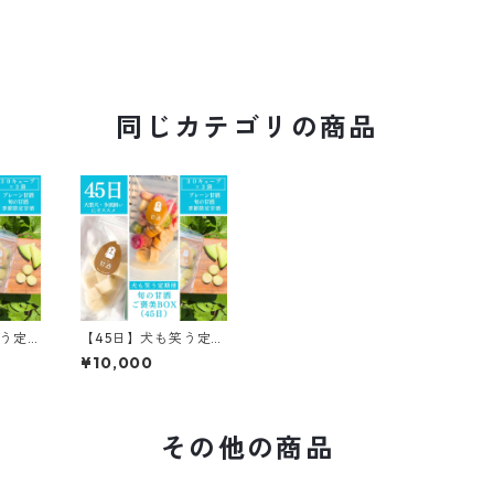
同じカテゴリの商品
笑う定
【45日】犬も笑う定期
ご褒美
便｜旬の甘酒ご褒美B
¥10,000
多頭飼
OX（大型犬・多頭飼
い向け）
その他の商品