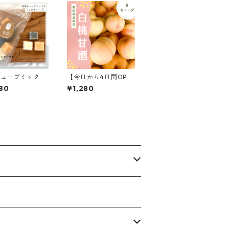
キューブミックス
【今日から4日間OPE
は季節により変
N】季節限定・白桃甘
80
¥1,280
30キューブ入
酒（8キューブ）