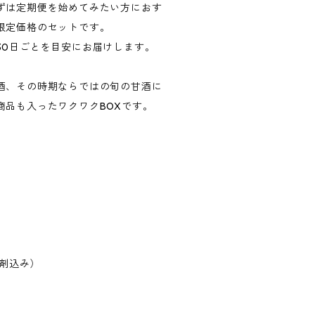
ずは定期便を始めてみたい方におす
限定価格のセットです。
30日ごとを目安にお届けします。
酒、その時期ならではの旬の甘酒に
商品も入ったワクワクBOXです。
冷剤込み）