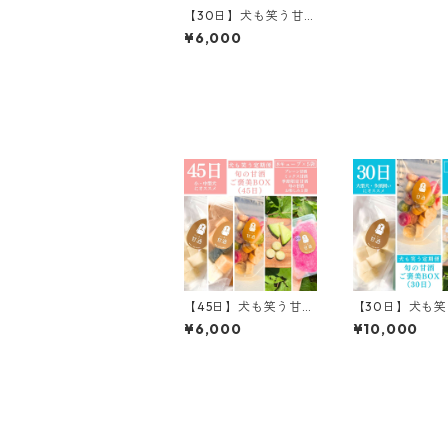
【30日】犬も笑う甘
酒 定期便｜旬の甘酒お
¥6,000
楽しみBOX（小・中型
犬向け）
【45日】犬も笑う甘酒
【30日】犬も
定期便｜旬の甘酒お楽
期便｜旬の甘酒
¥6,000
¥10,000
しみBOX（小・中型犬
BOX（大型犬・
向け）
い向け）