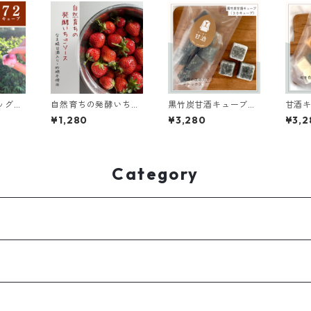
ッグ
自然育ちの発酵いちご
黒竹炭甘酒キューブ
甘酒
より変
ソース〜なま糀甘酒入
【30キューブ入り】
(中身
¥1,280
¥3,280
¥3,2
ブ入
り・砂糖不使用〜
化)【
り】
Category