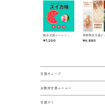
散歩甘酒ムニムニ｜ス
季節限定甘酒ビ
イカ｜お散歩・アウト
(中身は季節に
¥1,200
¥6,880
ドアの水分補給に
化)【72キュー
り】
甘酒キューブ
季節限定
お散歩甘酒ムニムニ
レギュラー
甘酒グミ