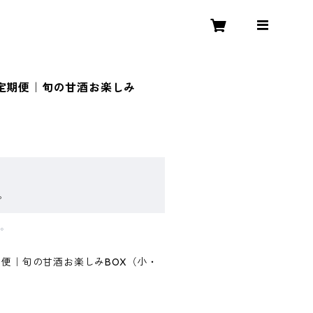
 定期便｜旬の甘酒お楽しみ
）
。
す。
期便｜旬の甘酒お楽しみBOX（小・